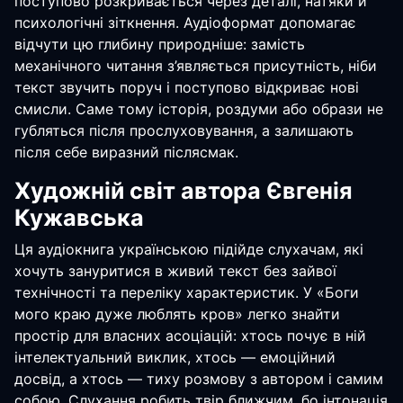
поступово розкривається через деталі, натяки й
психологічні зіткнення. Аудіоформат допомагає
відчути цю глибину природніше: замість
механічного читання з’являється присутність, ніби
текст звучить поруч і поступово відкриває нові
смисли. Саме тому історія, роздуми або образи не
губляться після прослуховування, а залишають
після себе виразний післясмак.
Художній світ автора Євгенія
Кужавська
Ця аудіокнига українською підійде слухачам, які
хочуть зануритися в живий текст без зайвої
технічності та переліку характеристик. У «Боги
мого краю дуже люблять кров» легко знайти
простір для власних асоціацій: хтось почує в ній
інтелектуальний виклик, хтось — емоційний
досвід, а хтось — тиху розмову з автором і самим
собою. Слухання робить твір ближчим, бо інтонація