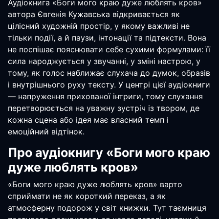
Аудіокнига «Боги мого краю дуже люблять кров»
автора Євгенія Кужавська відкривається як
цілісний художній простір, у якому важливі не
тільки події, а й паузи, інтонації та підтексти. Вона
не поспішає пояснювати себе сухими формулами: її
сила народжується у звучанні, у зміні настрою, у
тому, як голос наближає слухача до думок, образів
і внутрішнього руху тексту. У центрі цієї аудіокниги
— напруження прихованої інтриги, тому слухання
перетворюється на уважну зустріч із твором, де
кожна сцена або ідея має власний темп і
емоційний відтінок.
Про аудіокнигу «Боги мого краю
дуже люблять кров»
«Боги мого краю дуже люблять кров» варто
сприймати не як короткий переказ, а як
атмосферну подорож у світ книжки. Тут таємниця