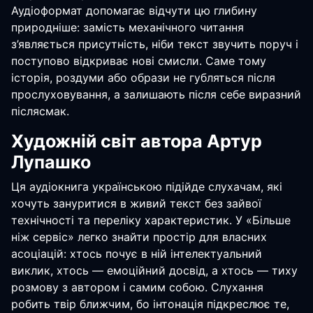
Аудіоформат допомагає відчути цю глибину
природніше: замість механічного читання
з’являється присутність, ніби текст звучить поруч і
поступово відкриває нові смисли. Саме тому
історія, роздуми або образи не губляться після
прослуховування, а залишають після себе виразний
післясмак.
Художній світ автора Артур
Лупашко
Ця аудіокнига українською підійде слухачам, які
хочуть зануритися в живий текст без зайвої
технічності та переліку характеристик. У «Більше
ніж сервіс» легко знайти простір для власних
асоціацій: хтось почує в ній інтелектуальний
виклик, хтось — емоційний досвід, а хтось — тиху
розмову з автором і самим собою. Слухання
робить твір ближчим, бо інтонація підкреслює те,