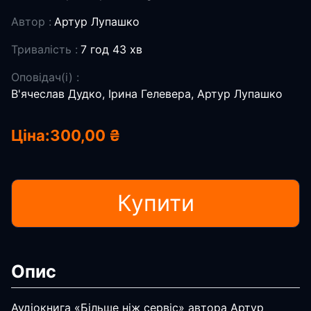
Автор :
Артур Лупашко
Тривалість :
7 год 43 хв
Оповідач(і) :
В'ячеслав Дудко, Ірина Гелевера, Артур Лупашко
Ціна:
300,00 ₴
Купити
Опис
Аудіокнига «Більше ніж сервіс» автора Артур