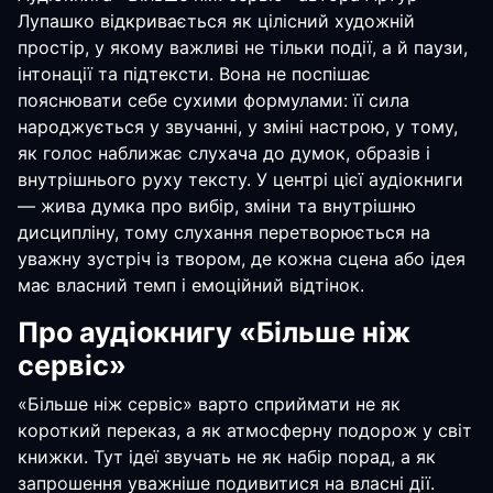
Лупашко відкривається як цілісний художній
простір, у якому важливі не тільки події, а й паузи,
інтонації та підтексти. Вона не поспішає
пояснювати себе сухими формулами: її сила
народжується у звучанні, у зміні настрою, у тому,
як голос наближає слухача до думок, образів і
внутрішнього руху тексту. У центрі цієї аудіокниги
— жива думка про вибір, зміни та внутрішню
дисципліну, тому слухання перетворюється на
уважну зустріч із твором, де кожна сцена або ідея
має власний темп і емоційний відтінок.
Про аудіокнигу «Більше ніж
сервіс»
«Більше ніж сервіс» варто сприймати не як
короткий переказ, а як атмосферну подорож у світ
книжки. Тут ідеї звучать не як набір порад, а як
запрошення уважніше подивитися на власні дії.