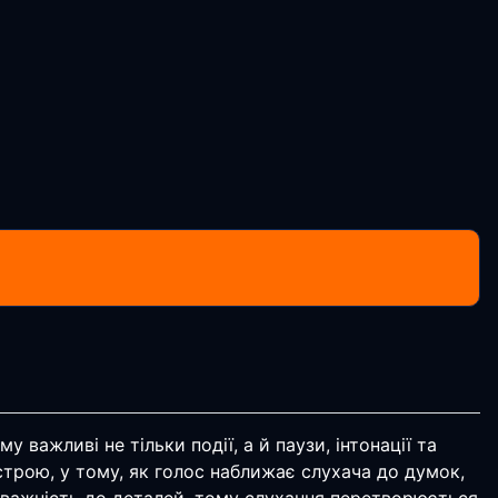
 важливі не тільки події, а й паузи, інтонації та
строю, у тому, як голос наближає слухача до думок,