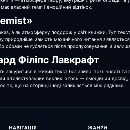
удіокниги — атмосфера твору, внутрішній ритм оповіді т
 має власний темп і емоційний відтінок.
hemist»
каз, а як атмосферну подорож у світ книжки. Тут текс
 природніше: замість механічного читання з’являється 
бо образи не губляться після прослуховування, а залиш
ард Філіпс Лавкрафт
ть зануритися в живий текст без зайвої технічності та 
 ній інтелектуальний виклик, хтось — емоційний досвід
ює те, що на сторінці іноді залишається між рядками.
НАВІГАЦІЯ
ЖАНРИ