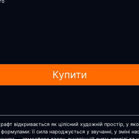
го
Купити
афт відкривається як цілісний художній простір, у якому
формулами: її сила народжується у звучанні, у зміні на