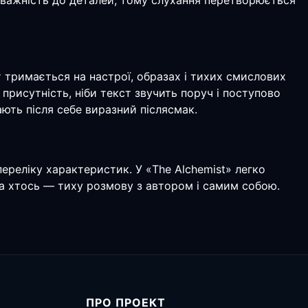
а уважність до деталей, тому слухання перетворюється
т тримається на настрої, образах і тихих смислових
присутність, ніби текст звучить поруч і поступово
ають після себе виразний післясмак.
переліку характеристик. У «The Alchemist» легко
, а хтось — тиху розмову з автором і самим собою.
ПРО ПРОЕКТ