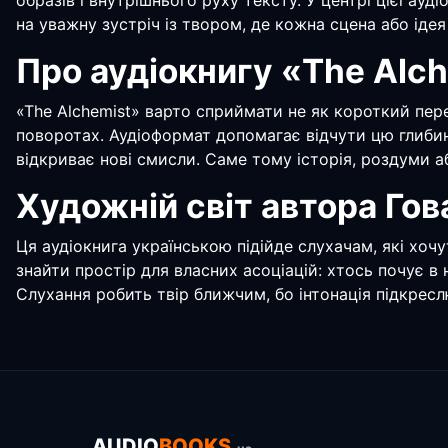
образів і внутрішнього руху тексту. У центрі цієї а
на уважну зустріч із твором, де кожна сцена або ідея
Про аудіокнигу «The Alc
«The Alchemist» варто сприймати не як короткий пере
поворотах. Аудіоформат допомагає відчути цю глибину
відкриває нові смисли. Саме тому історія, роздуми а
Художній світ автора Гов
Ця аудіокнига українською підійде слухачам, які хочу
знайти простір для власних асоціацій: хтось почує в
Слухання робить твір ближчим, бо інтонація підкресл
AUDIO
BOOKS