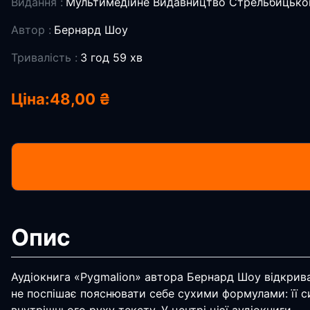
Видання :
Мультимедійне Видавництво Стрельбицько
Автор :
Бернард Шоу
Тривалість :
3 год 59 хв
Ціна:
48,00 ₴
Опис
Аудіокнига «Pygmalion» автора Бернард Шоу відкриваєт
не поспішає пояснювати себе сухими формулами: її си