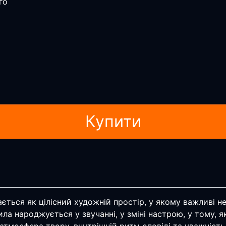
го
Купити
ься як цілісний художній простір, у якому важливі не ті
ла народжується у звучанні, у зміні настрою, у тому, я