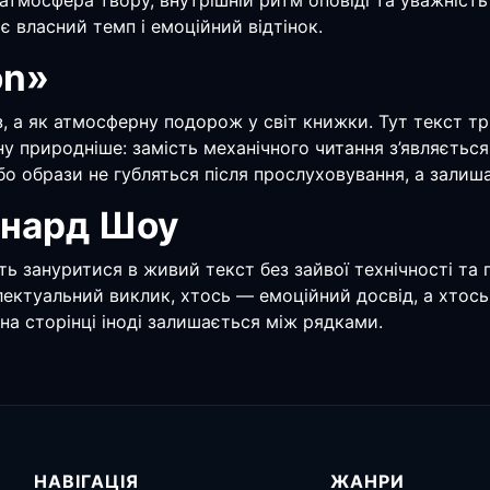
— атмосфера твору, внутрішній ритм оповіді та уважніс
є власний темп і емоційний відтінок.
on»
, а як атмосферну подорож у світ книжки. Тут текст тр
 природніше: замість механічного читання з’являється 
бо образи не губляться після прослуховування, а залиш
рнард Шоу
уть зануритися в живий текст без зайвої технічності та
телектуальний виклик, хтось — емоційний досвід, а хто
 на сторінці іноді залишається між рядками.
НАВІГАЦІЯ
ЖАНРИ