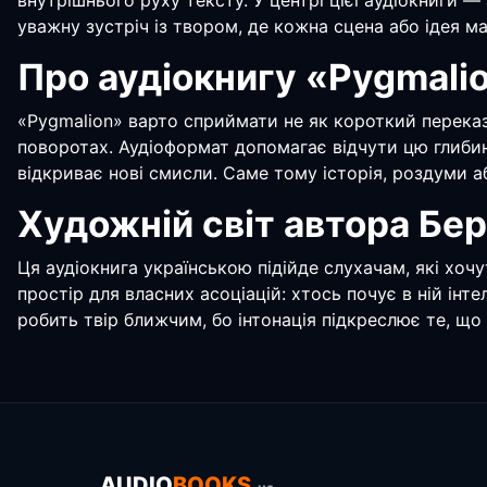
внутрішнього руху тексту. У центрі цієї аудіокниги 
уважну зустріч із твором, де кожна сцена або ідея ма
Про аудіокнигу «Pygmali
«Pygmalion» варто сприймати не як короткий переказ
поворотах. Аудіоформат допомагає відчути цю глибину
відкриває нові смисли. Саме тому історія, роздуми а
Художній світ автора Бе
Ця аудіокнига українською підійде слухачам, які хоч
простір для власних асоціацій: хтось почує в ній ін
робить твір ближчим, бо інтонація підкреслює те, що
AUDIO
BOOKS