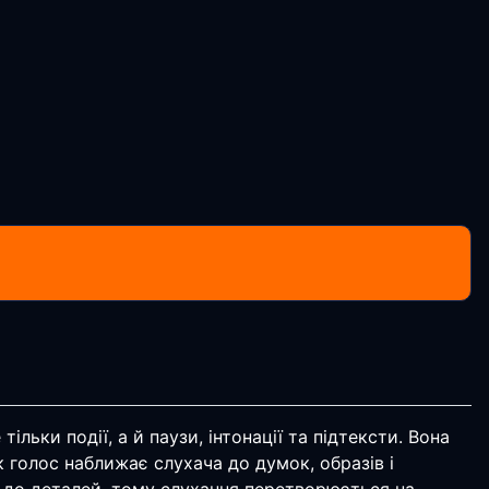
льки події, а й паузи, інтонації та підтексти. Вона
к голос наближає слухача до думок, образів і