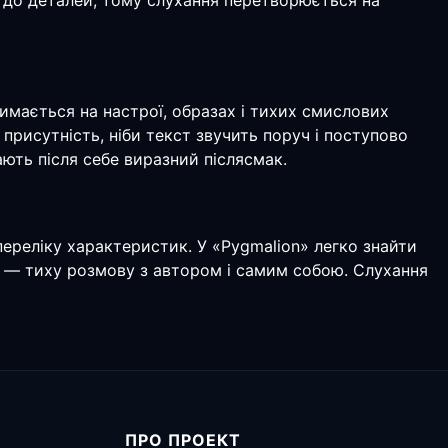
ть до деталей, тому слухання перетворюється на
имається на настрої, образах і тихих смислових
присутність, ніби текст звучить поруч і поступово
ають після себе виразний післясмак.
 переліку характеристик. У «Pygmalion» легко знайти
сь — тиху розмову з автором і самим собою. Слухання
ПРО ПРОЕКТ