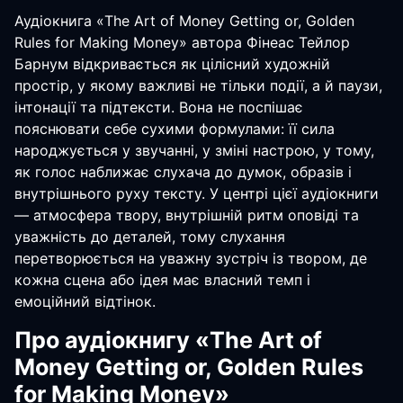
Аудіокнига «The Art of Money Getting or, Golden
Rules for Making Money» автора Фінеас Тейлор
Барнум відкривається як цілісний художній
простір, у якому важливі не тільки події, а й паузи,
інтонації та підтексти. Вона не поспішає
пояснювати себе сухими формулами: її сила
народжується у звучанні, у зміні настрою, у тому,
як голос наближає слухача до думок, образів і
внутрішнього руху тексту. У центрі цієї аудіокниги
— атмосфера твору, внутрішній ритм оповіді та
уважність до деталей, тому слухання
перетворюється на уважну зустріч із твором, де
кожна сцена або ідея має власний темп і
емоційний відтінок.
Про аудіокнигу «The Art of
Money Getting or, Golden Rules
for Making Money»