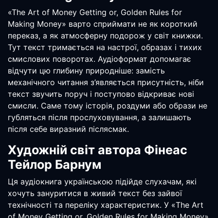
«The Art of Money Getting or, Golden Rules for
Making Money» варто сприймати не як короткий
переказ, а як атмосферну подорож у світ книжки.
Тут текст тримається на настрої, образах і тихих
смислових поворотах. Аудіоформат допомагає
відчути цю глибину природніше: замість
механічного читання з’являється присутність, ніби
текст звучить поруч і поступово відкриває нові
смисли. Саме тому історія, роздуми або образи не
губляться після прослуховування, а залишають
після себе виразний післясмак.
Художній світ автора Фінеас
Тейлор Барнум
Ця аудіокнига українською підійде слухачам, які
хочуть зануритися в живий текст без зайвої
технічності та переліку характеристик. У «The Art
of Money Getting or, Golden Rules for Making Money»