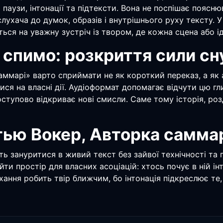
 й паузи, інтонації та підтексти. Вона не поспішає поя
слухача до думок, образів і внутрішнього руху тексту. У
ся на уважну зустріч із твором, де кожна сцена або ід
 спимо: розкриття сили сн
аммарі» варто сприймати не як короткий переказ, а як 
ися на власні дії. Аудіоформат допомагає відчути цю г
поступово відкриває нові смисли. Саме тому історія, ро
тью Вокер, Авторка самма
уть зануритися в живий текст без зайвої технічності та
йти простір для власних асоціацій: хтось почує в ній і
ння робить твір ближчим, бо інтонація підкреслює те,