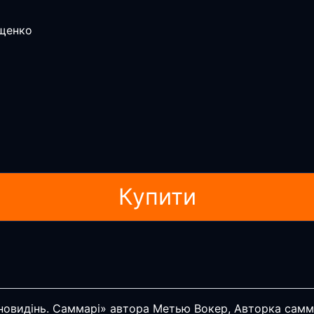
ющенко
Купити
сновидінь. Саммарі» автора Метью Вокер, Авторка самм