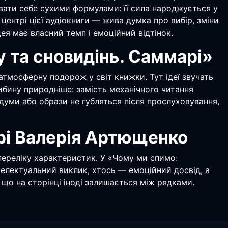
снювати себе сухими формулами: її сила народжується у
 центрі цієї аудіокниги — жива думка про вибір, зміни
ея має власний темп і емоційний відтінок.
у та сновидінь. Саммарі»
атмосферну подорож у світ книжки. Тут ідеї звучать
либину природніше: замість механічного читання
здуми або образи не губляться після прослуховування,
рі Валерія Артющенко
 переліку характеристик. У «Чому ми спимо:
нтелектуальний виклик, хтось — емоційний досвід, а
 що на сторінці іноді залишається між рядками.