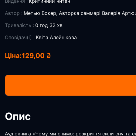
Видання :
Критичний читач
Автор :
Метью Вокер, Авторка саммарі Валерія Арт
Тривалість :
0 год 32 хв
Оповідач(і) :
Квіта Алейнікова
Ціна:
129,00 ₴
Опис
Аудіокнига «Чому ми спимо: розкриття сили сну та 