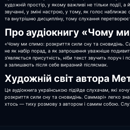
художній простір, у якому важливі не тільки події, а
звучанні, у зміні настрою, у тому, як голос наближає 
та внутрішню дисципліну, тому слухання перетворюєть
Про аудіокнигу «Чому ми
«Чому ми спимо: розкриття сили сну та сновидінь. С
не як набір порад, а як запрошення уважніше подивит
з’являється присутність, ніби текст звучить поруч і 
а залишають після себе виразний післясмак.
Художній світ автора Ме
Ця аудіокнига українською підійде слухачам, які хоч
розкриття сили сну та сновидінь. Саммарі» легко зна
хтось — тиху розмову з автором і самим собою. Слуха