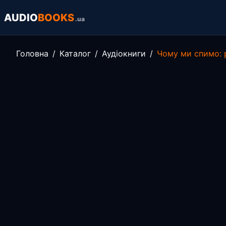
AUDIO
BOOKS
.ua
Головна
Каталог
Аудіокниги
Чому ми спимо: 