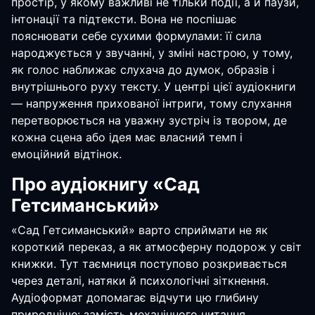
простір, у якому важливі не тільки події, а й паузи,
інтонації та підтексти. Вона не поспішає
пояснювати себе сухими формулами: її сила
народжується у звучанні, у зміні настрою, у тому,
як голос наближає слухача до думок, образів і
внутрішнього руху тексту. У центрі цієї аудіокниги
— напруження прихованої інтриги, тому слухання
перетворюється на уважну зустріч із твором, де
кожна сцена або ідея має власний темп і
емоційний відтінок.
Про аудіокнигу «Сад
Гетсиманський»
«Сад Гетсиманський» варто сприймати не як
короткий переказ, а як атмосферну подорож у світ
книжки. Тут таємниця поступово розкривається
через деталі, натяки й психологічні зіткнення.
Аудіоформат допомагає відчути цю глибину
природніше: замість механічного читання