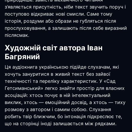
з’являється присутність, ніби текст звучить поруч і
поступово відкриває нові смисли. Саме тому
історія, роздуми або образи не губляться після
прослуховування, а залишають після себе виразний
післясмак.
Художній світ автора Іван
Багряний
Ця аудіокнига українською підійде слухачам, які
хочуть зануритися в живий текст без зайвої
технічності та переліку характеристик. У «Сад
Гетсиманський» легко знайти простір для власних
асоціацій: хтось почує в ній інтелектуальний
виклик, хтось — емоційний досвід, а хтось — тиху
розмову з автором і самим собою. Слухання
робить твір ближчим, бо інтонація підкреслює те,
що на сторінці іноді залишається між рядками.