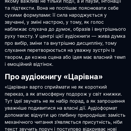
якому важливі не тільки події, а й паузи, інтонації
та підтексти. Вона не поспішає пояснювати себе
сухими формулами: її сила народжується у
звучанні, у зміні настрою, у тому, як голос
наближає слухача до думок, образів і внутрішнього
руху тексту. У центрі цієї аудіокниги — жива думка
про вибір, зміни та внутрішню дисципліну, тому
слухання перетворюється на уважну зустріч із
твором, де кожна сцена або ідея має власний темп
і емоційний відтінок.
Про аудіокнигу «Царівна»
«Царівна» варто сприймати не як короткий
переказ, а як атмосферну подорож у світ книжки.
Тут ідеї звучать не як набір порад, а як запрошення
уважніше подивитися на власні дії. Аудіоформат
допомагає відчути цю глибину природніше: замість
механічного читання з’являється присутність, ніби
текст звучить поруч і поступово відкриває нові