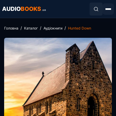
AUDIO
BOOKS
.ua
Головна
Каталог
Аудіокниги
Hunted Down