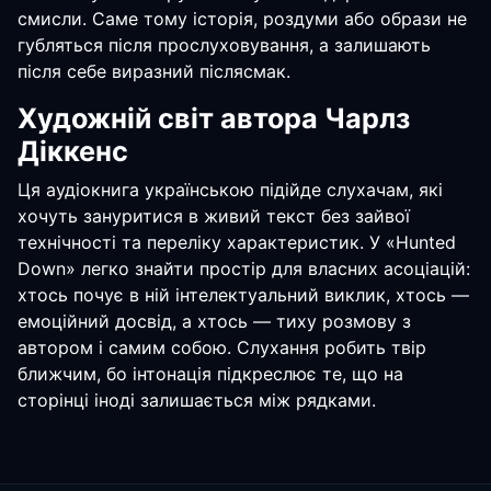
смисли. Саме тому історія, роздуми або образи не
губляться після прослуховування, а залишають
після себе виразний післясмак.
Художній світ автора Чарлз
Діккенс
Ця аудіокнига українською підійде слухачам, які
хочуть зануритися в живий текст без зайвої
технічності та переліку характеристик. У «Hunted
Down» легко знайти простір для власних асоціацій:
хтось почує в ній інтелектуальний виклик, хтось —
емоційний досвід, а хтось — тиху розмову з
автором і самим собою. Слухання робить твір
ближчим, бо інтонація підкреслює те, що на
сторінці іноді залишається між рядками.