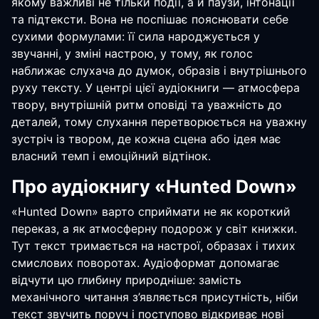
якому важливі не тільки події, а й паузи, інтонації
та підтексти. Вона не поспішає пояснювати себе
сухими формулами: її сила народжується у
звучанні, у зміні настрою, у тому, як голос
наближає слухача до думок, образів і внутрішнього
руху тексту. У центрі цієї аудіокниги — атмосфера
твору, внутрішній ритм оповіді та уважність до
деталей, тому слухання перетворюється на уважну
зустріч із твором, де кожна сцена або ідея має
власний темп і емоційний відтінок.
Про аудіокнигу «Hunted Down»
«Hunted Down» варто сприймати не як короткий
переказ, а як атмосферну подорож у світ книжки.
Тут текст тримається на настрої, образах і тихих
смислових поворотах. Аудіоформат допомагає
відчути цю глибину природніше: замість
механічного читання з’являється присутність, ніби
текст звучить поруч і поступово відкриває нові