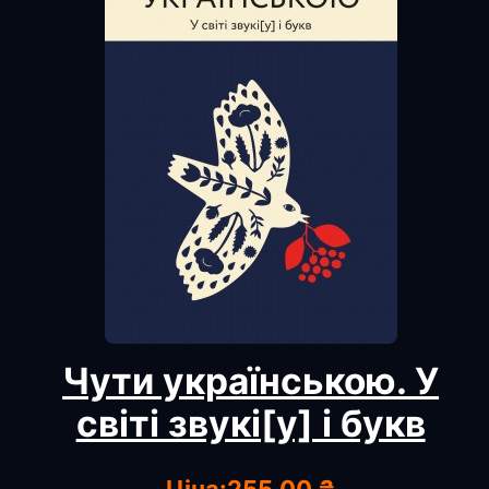
Чути українською. У
світі звукі[у] і букв