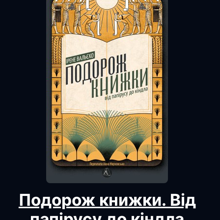
Подорож книжки. Від
папірусу до кіндла