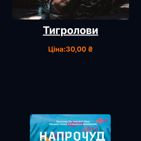
Тигролови
Ціна:
30,00 ₴