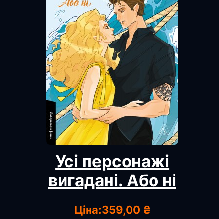
Усі персонажі
вигадані. Або ні
Ціна:
359,00 ₴