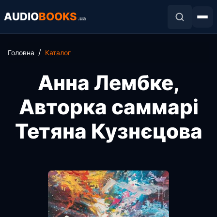
AUDIO
BOOKS
.ua
Головна
Каталог
Анна Лембке,
Авторка саммарі
Тетяна Кузнєцова