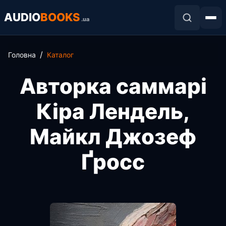
AUDIO
BOOKS
.ua
Головна
Каталог
Авторка саммарі
Кіра Лендель,
Майкл Джозеф
Ґросс