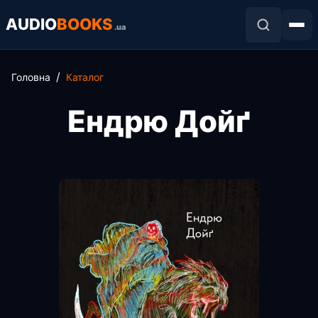
AUDIO
BOOKS
.ua
Головна
Каталог
Ендрю Дойґ