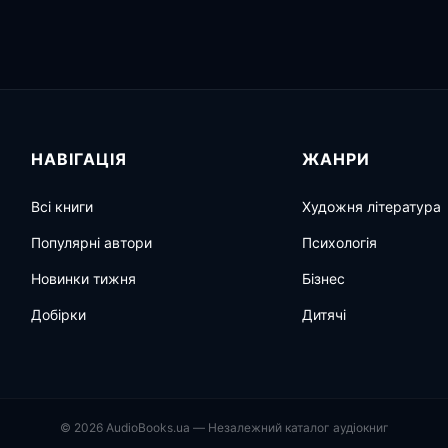
НАВІГАЦІЯ
ЖАНРИ
Всі книги
Художня література
Популярні автори
Психологія
Новинки тижня
Бізнес
Добірки
Дитячі
© 2026 AudioBooks.ua — Незалежний каталог аудіокниг