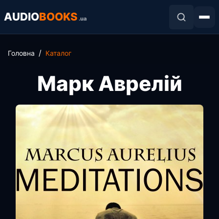
AUDIO
BOOKS
.ua
Головна
Каталог
Марк Аврелій