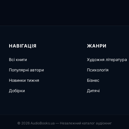
НАВІГАЦІЯ
ЖАНРИ
Всі книги
Художня література
Популярні автори
Психологія
Новинки тижня
Бізнес
Добірки
Дитячі
© 2026 AudioBooks.ua — Незалежний каталог аудіокниг