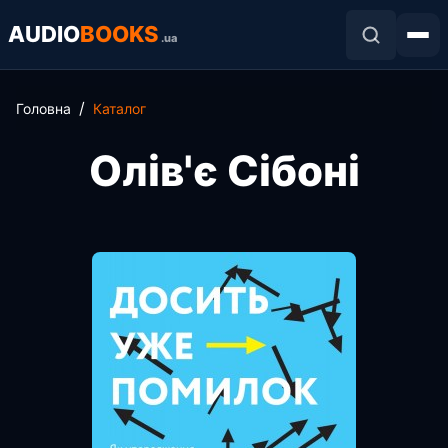
AUDIO
BOOKS
.ua
Головна
Каталог
Олів'є Сібоні