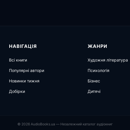
НАВІГАЦІЯ
ЖАНРИ
Всі книги
Художня література
Популярні автори
Психологія
Новинки тижня
Бізнес
Добірки
Дитячі
© 2026 AudioBooks.ua — Незалежний каталог аудіокниг