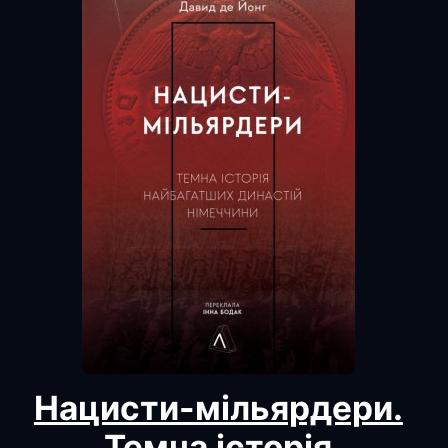
Нацисти-мільярдери.
Темна історія