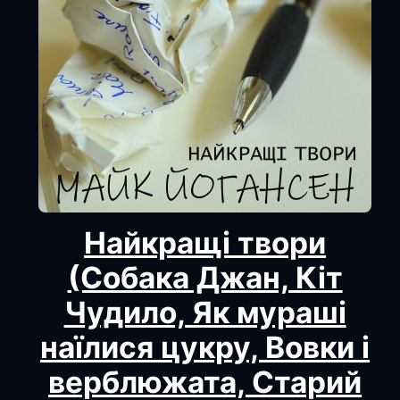
Найкращі твори
(Собака Джан, Кіт
Чудило, Як мураші
наїлися цукру, Вовки і
верблюжата, Старий